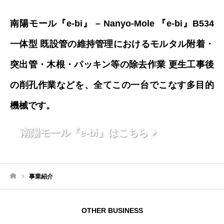
南陽モール『e-bi』 – Nanyo-Mole 『e-bi』B534
一体型 既設管の維持管理におけるモルタル附着・
突出管・木根・パッキン等の除去作業 更生工事後
の削孔作業などを、全てこの一台でこなす多目的
機械です。
南陽モール『e-bi』はこちら
事業紹介
ホーム
OTHER BUSINESS