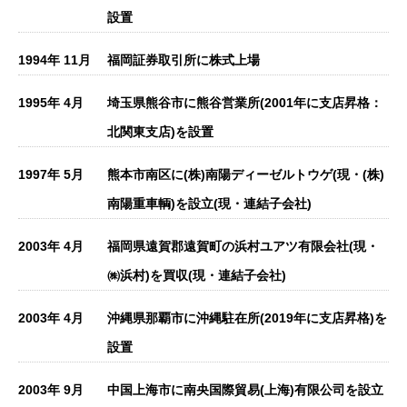
設置
1994年 11月
福岡証券取引所に株式上場
1995年 4月
埼玉県熊谷市に熊谷営業所(2001年に支店昇格：
北関東支店)を設置
1997年 5月
熊本市南区に(株)南陽ディーゼルトウゲ(現・(株)
南陽重車輌)を設立(現・連結子会社)
2003年 4月
福岡県遠賀郡遠賀町の浜村ユアツ有限会社(現・
㈱浜村)を買収(現・連結子会社)
2003年 4月
沖縄県那覇市に沖縄駐在所(2019年に支店昇格)を
設置
2003年 9月
中国上海市に南央国際貿易(上海)有限公司を設立