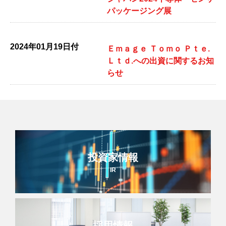
パッケージング展
2024年01月19日付
Ｅｍａｇｅ Ｔｏｍｏ Ｐｔｅ.
Ｌｔｄ.への出資に関するお知
らせ
投資家情報
IR
採用情報