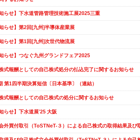
知らせ】下水道管路管理技術施工展2025三重
知らせ】第2回[九州]半導体産業展
知らせ】第1回[九州]次世代物流展
知らせ】つなぐ九州グランドフェア2025
株式報酬としての自己株式処分の払込完了に関するお知らせ
3月期 第1四半期決算短信〔日本基準〕（連結）
株式報酬としての自己株式の処分に関するお知らせ
らせ】下水道展’25 大阪
会外買付取引（ToSTNeT-３）による自己株式の取得結果及
取得及び自己株式立会外買付取引（ToSTNeT-３）による自