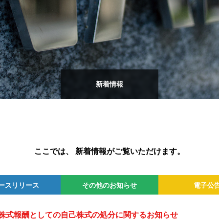
新着情報
ここでは、 新着情報がご覧いただけます。
ースリリース
その他のお知らせ
電子公
2026年
2025年
2024年
2023年
2022年
2026年
2025年
2024年
2023年
2022年
株式報酬としての自己株式の処分に関するお知らせ