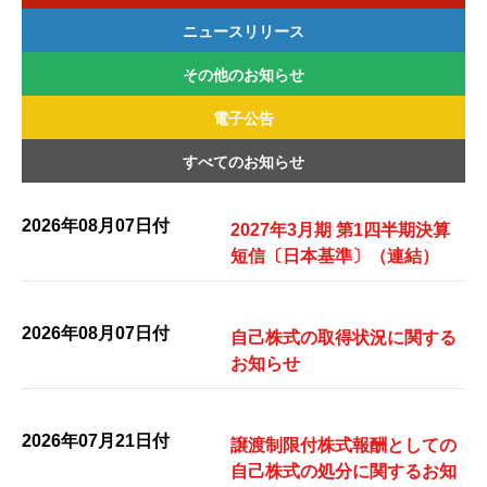
ニュースリリース
その他のお知らせ
2026年
2025年
2024年
2023年
2022年
電子公告
2026年
2025年
2024年
2023年
2022年
すべてのお知らせ
2026年
2025年
2024年
2023年
2022年
2026年08月07日付
2027年3月期 第1四半期決算
短信〔日本基準〕（連結）
2026年08月07日付
自己株式の取得状況に関する
お知らせ
2026年07月21日付
譲渡制限付株式報酬としての
自己株式の処分に関するお知