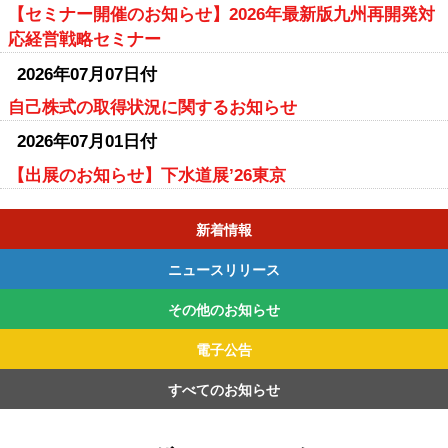
【セミナー開催のお知らせ】2026年最新版九州再開発対
応経営戦略セミナー
2026年07月07日付
自己株式の取得状況に関するお知らせ
2026年07月01日付
【出展のお知らせ】下水道展’26東京
新着情報
ニュースリリース
その他のお知らせ
2026年
2025年
2024年
2023年
2022年
電子公告
2026年
2025年
2024年
2023年
2022年
すべてのお知らせ
2026年
2025年
2024年
2023年
2022年