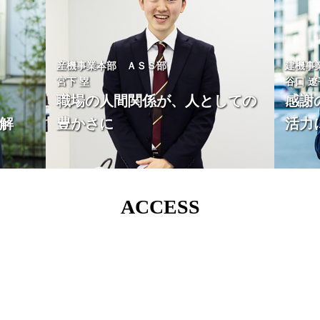
産機事業本部 ＡＳＳ部
建機事
宮下 塁
谷口 遼
職場の人間関係が、人としての
感謝
解
豊かさに
活力
ACCESS