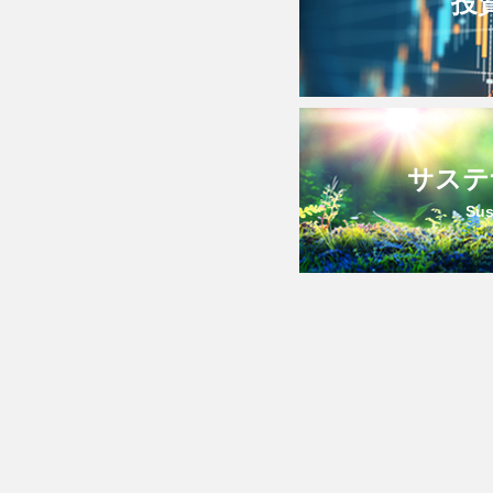
投
サステ
Sus