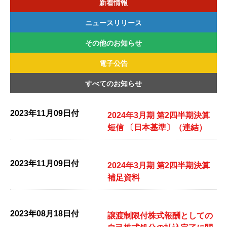
新着情報
ニュースリリース
その他のお知らせ
2026年
2025年
2024年
2023年
2022年
電子公告
2026年
2025年
2024年
2023年
2022年
すべてのお知らせ
2026年
2025年
2024年
2023年
2022年
2023年11月09日付
2024年3月期 第2四半期決算
短信 〔日本基準〕（連結）
2023年11月09日付
2024年3月期 第2四半期決算
補足資料
2023年08月18日付
譲渡制限付株式報酬としての