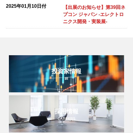
2025年01月10日付
【出展のお知らせ】第39回ネ
プコン ジャパン -エレクトロ
ニクス開発・実装展-
投資家情報
IR
採用情報
CAREERS