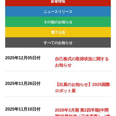
新着情報
ニュースリリース
その他のお知らせ
2026年
2025年
2024年
2023年
2022年
電子公告
2026年
2025年
2024年
2023年
2022年
すべてのお知らせ
2026年
2025年
2024年
2023年
2022年
2025年12月05日付
自己株式の取得状況に関する
お知らせ
2025年11月26日付
【出展のお知らせ】2025国際
ロボット展
2025年11月10日付
2026年3月期 第2四半期(中間