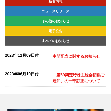
新着情報
ニュースリリース
その他のお知らせ
2026年
2025年
2024年
2023年
2022年
電子公告
2026年
2025年
2024年
2023年
2022年
すべてのお知らせ
2026年
2025年
2024年
2023年
2022年
2023年11月09日付
中間配当に関するお知らせ
2023年06月10日付
「第69期定時株主総会招集ご
通知」の一部訂正について